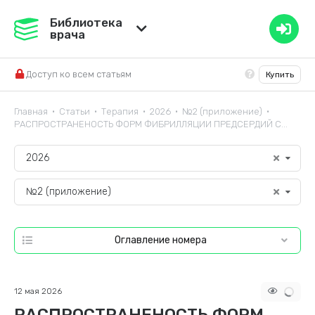
Медвестник
Библиотека
врача
База знаний
Доступ ко всем статьям
Купить
Справочник ЛС
Главная
Статьи
Терапия
2026
№2 (приложение)
•
•
•
•
•
РАСПРОСТРАНЕНОСТЬ ФОРМ ФИБРИЛЛЯЦИИ ПРЕДСЕРДИЙ С...
2026
№2 (приложение)
Оглавление номера
12 мая 2026
РАСПРОСТРАНЕНОСТЬ ФОРМ