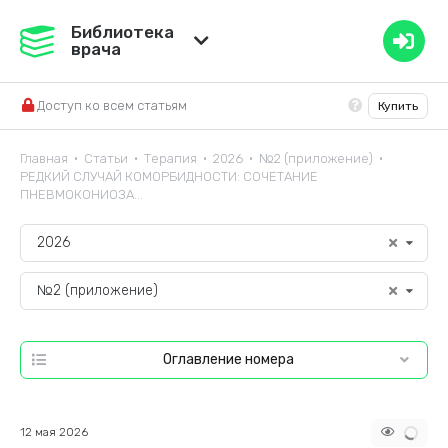
Медвестник
Библиотека
врача
База знаний
Доступ ко всем статьям
Купить
Справочник ЛС
Главная
Статьи
Терапия
2026
№2 (приложение)
•
•
•
•
•
РЕДКИЙ СЛУЧАЙ КОМОРБИДНОСТИ: СОЧЕТАНИЕ
ПНЕВМОКОНИОЗА...
2026
№2 (приложение)
Оглавление номера
12 мая 2026