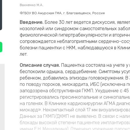
Вахненко М.А.
ФГБОУ ВО Амурская ГМА, г. Благовещенск, Россия
Введение.
Более 30 лет ведется дискуссия, явля
нозологией или синдромом самостоятельных забол
физиологической гипертрабекулярности и вторичн
сопровождается неблагоприятными сердечно-сос
болезни пациентки с НКМ, наблюдавшуюся в Клини
лет.
Описание случая.
Пациентка состояла на учете у
беспокоили одышка, сердцебиение. Симптомы усуг
ребенком, добавились эпизоды головокружения. В 
по поводу пороков, миокардита, ИБС (исключена п
заподозрена обструктивная ГКМП. Ухудшение с 45 
регистрировались пресинкопальные и синкопальны
на голенях. В Клинике кардиохирургии АГМА диаг
миокард». Некомпактный слой 17 мм визуализирова
Данных за ГКМП/ДКМП не выявлено. В связи с нали
блокады высокой степени пациентке имплантиров
имени Е.Н. Мешалкина). Отмечено урежение парокс