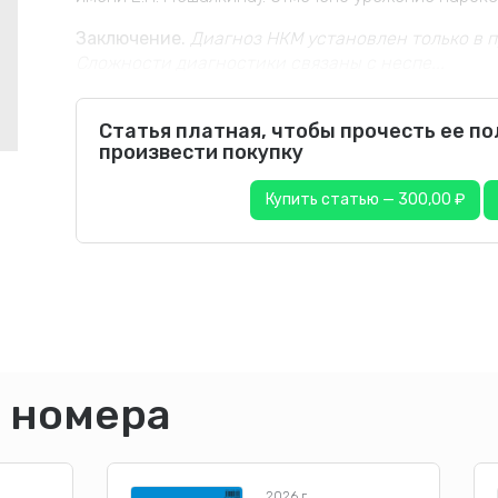
Заключение.
Диагноз НКМ установлен только в 
Сложности диагностики связаны с неспе...
Статья платная, чтобы прочесть ее п
произвести покупку
Купить статью — 300,00 ₽
 номера
2026 г.