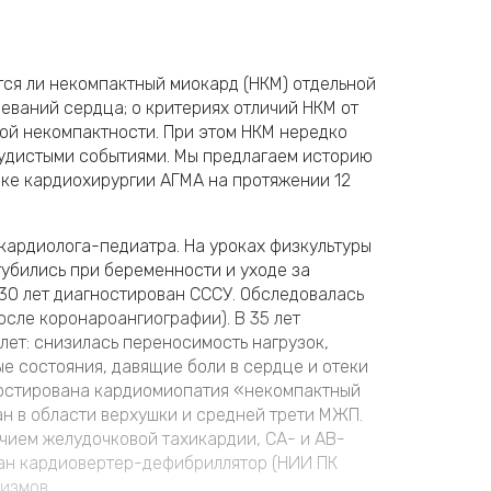
ется ли некомпактный миокард (НКМ) отдельной
еваний сердца; о критериях отличий НКМ от
ой некомпактности. При этом НКМ нередко
удистыми событиями. Мы предлагаем историю
ке кардиохирургии АГМА на протяжении 12
 кардиолога-педиатра. На уроках физкультуры
убились при беременности и уходе за
30 лет диагностирован СССУ. Обследовалась
осле коронароангиографии). В 35 лет
лет: снизилась переносимость нагрузок,
е состояния, давящие боли в сердце и отеки
ностирована кардиомиопатия «некомпактный
н в области верхушки и средней трети МЖП.
чием желудочковой тахикардии, СА- и АВ-
ан кардиовертер-дефибриллятор (НИИ ПК
измов.