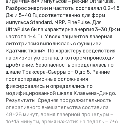
виде «пачки» импульсов – режим UltraPulse.
Разброс энергии и частоты составлял 0,2–1,5
Дж и 5–40 Гц соответственно для форм
импульса Standard, MRP, FinePulse. Для
UltraPulse была характерна энергия 3–30 Дж и
частота 1–4 Гц. У всех пациентов лазерная
литотрипсия выполнялась с функцией
«датчик ткани». По характеру воздействия
на слизистую органа, в котором происходит
дробление, безопасность определялась по
шкале Траксера-Сьерры от 0 до 5. Ранние
послеоперационные осложнения
фиксировались и определялись по
модифицированной шкале Клавьена-Диндо.
Результаты. Средняя продолжительность
оперативного вмешательства составила
48±28 минут, время лазерной процедуры –
16±13 минуты, время нажатия на педаль – 7±6