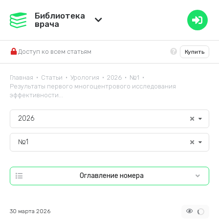
Медвестник
Библиотека
врача
База знаний
Доступ ко всем статьям
Купить
Справочник ЛС
Главная
Статьи
Урология
2026
№1
•
•
•
•
•
Результаты первого многоцентрового исследования
эффективности...
2026
№1
Оглавление номера
30 марта 2026