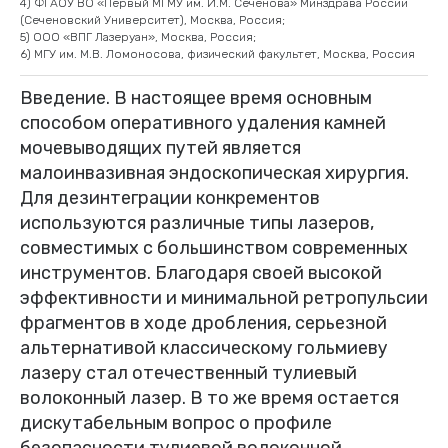
4) ФГАОУ ВО «Первый МГМУ им. И.М. Сеченова» Минздрава России
(Сеченовский Университет), Москва, Россия;
5) ООО «ВПГ Лазеруан», Москва, Россия;
6) МГУ им. М.В. Ломоносова, физический факультет, Москва, Россия
Введение. В настоящее время основным
способом оперативного удаления камней
мочевыводящих путей является
малоинвазивная эндоскопическая хирургия.
Для дезинтеграции конкрементов
используются различные типы лазеров,
совместимых с большинством современных
инструментов. Благодаря своей высокой
эффективности и минимальной ретропульсии
фрагментов в ходе дробления, серьезной
альтернативой классическому гольмиеву
лазеру стал отечественный тулиевый
волоконный лазер. В то же время остается
дискутабельным вопрос о профиле
безопасности тулиевой волоконной