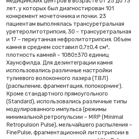
медицинских центров в возрасте от 25 до 73
лет, у которых был диагностирован 101
конкремент мочеточника и почки. 23
пациентам выполнялась трансуретральная
уретеролитотрипсия, 30 – трансуретральная
и 17 – перкутанная нефролитотрипсия. Объем
камня в среднем составил 0,7±0,4 см³,
плотность камней – 1080±370 единиц
Хаунсфилда. Для дезинтеграции камня
использовались различные настройки
тулиевого волоконного лазера (ТВЛ)
(распыление, фрагментация, попокорнинг).
Кроме стандартного прямоугольного
(Standard), использовались различные типы
модулированного импульса (режимы
минимальной ретропульсии – MRP (Minimal
Retropulsion Pulse), мельчайшего распыления –
FinePulse, фрагментационной литотрипсии в