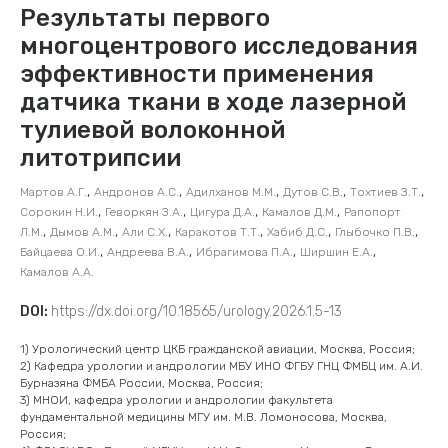
Результаты первого
многоцентрового исследования
эффективности применения
датчика ткани в ходе лазерной
тулиевой волоконной
литотрипсии
,
,
,
,
,
Мартов А.Г.
Андронов А.С.
Адилханов М.М.
Дутов С.В.
Тохтиев З.Т.
,
,
,
,
Сорокин Н.И.
Геворкян З.А.
Цигура Д.А.
Камалов Д.М.
Рапопорт
,
,
,
,
,
,
Л.М.
Дымов А.М.
Али С.Х.
Каракотов Т.Т.
Хабиб Д.С.
Глыбочко П.В.
,
,
,
,
Байцаева О.И.
Андреева В.А.
Ибрагимова П.А.
Ширшин Е.А.
Камалов А.А.
DOI:
https://dx.doi.org/10.18565/urology.2026.1.5-13
1) Урологический центр ЦКБ гражданской авиации, Москва, Россия;
2) Кафедра урологии и андрологии МБУ ИНО ФГБУ ГНЦ ФМБЦ им. А.И.
Бурназяна ФМБА России, Москва, Россия;
3) МНОИ, кафедра урологии и андрологии факультета
фундаментальной медицины МГУ им. М.В. Ломоносова, Москва,
Россия;