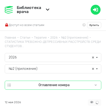
Медвестник
Библиотека
врача
База знаний
Доступ ко всем статьям
Купить
Справочник ЛС
Главная
Статьи
Терапия
2026
№2 (приложение)
•
•
•
•
•
СТАТИСТИКА ТРЕВОЖНО-ДЕПРЕССИВНЫХ РАССТРОЙСТВ СРЕДИ
СТУДЕНТОВ...
2026
№2 (приложение)
Оглавление номера
12 мая 2026