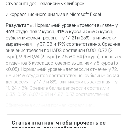
Стьюдента для независимых выборок
и корреляционного анализа в Microsoft Excel.
Результаты.
Нормальный уровень тревоги выявлен у
46% студентов 2 курса, 41% 3 курса и 56% 5 курса;
субклиническая тревога – у 17, 21 и 25%, клинически
выраженная – у 37, 38 и 19% соответственно. Средние
значения тревоги по HADS составили 8,80±0,72 (2
курс), 9,75±0,94 (3 курс) и 7,55±0,64 (5 курс); тревога у
студентов 3 курса достоверно выше, чем у 5 курса (p
<0,05). Нормальный уровень депрессии отмечен у 72,
69 и 84% студентов соответственно; субклиническая
депрессия – у 17, 7 и 8%, клинически выраженная – у
11, 24 и 8%. Средние баллы депрессии составили
6,33±0,52, 6,07±0,81 и 4,87±0,53 соответственно.
Обнаружена сильная прямая корреляция...
Статья платная, чтобы прочесть ее