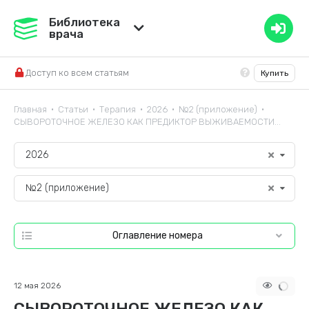
Медвестник
Библиотека
врача
База знаний
Доступ ко всем статьям
Купить
Справочник ЛС
Главная
Статьи
Терапия
2026
№2 (приложение)
•
•
•
•
•
СЫВОРОТОЧНОЕ ЖЕЛЕЗО КАК ПРЕДИКТОР ВЫЖИВАЕМОСТИ...
2026
№2 (приложение)
Оглавление номера
12 мая 2026
СЫВОРОТОЧНОЕ ЖЕЛЕЗО КАК