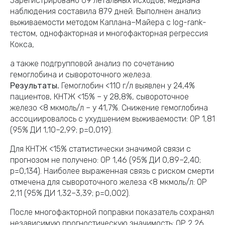
Зарегистрировано 69 летальных исходов, медиана
наблюдения составила 879 дней. Выполнен анализ
выживаемости методом Каплана–Майера с log-rank-
тестом, однофакторная и многофакторная регрессия
Кокса,
а также подгрупповой анализ по сочетанию
гемоглобина и сывороточного железа.
Результаты.
Гемоглобин <110 г/л выявлен у 24,4%
пациентов, КНТЖ <15% – у 28,8%, сывороточное
железо <8 мкмоль/л – у 41,7%. Снижение гемоглобина
ассоциировалось с ухудшением выживаемости: ОР 1,81
(95% ДИ 1,10–2,99; p=0,019).
Для КНТЖ <15% статистически значимой связи с
прогнозом не получено: ОР 1,46 (95% ДИ 0,89–2,40;
p=0,134). Наиболее выраженная связь с риском смерти
отмечена для сывороточного железа <8 мкмоль/л: ОР
2,11 (95% ДИ 1,32–3,39; p=0,002).
После многофакторной поправки показатель сохранял
независимую прогностическую значимость: ОР 2,26