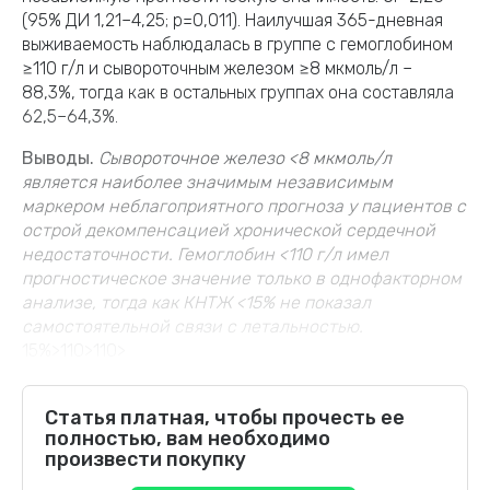
(95% ДИ 1,21–4,25; p=0,011). Наилучшая 365-дневная
выживаемость наблюдалась в группе с гемоглобином
≥110 г/л и сывороточным железом ≥8 мкмоль/л –
88,3%, тогда как в остальных группах она составляла
62,5–64,3%.
Выводы.
Сывороточное железо <8 мкмоль/л
является наиболее значимым независимым
маркером неблагоприятного прогноза у пациентов с
острой декомпенсацией хронической сердечной
недостаточности. Гемоглобин <110 г/л имел
прогностическое значение только в однофакторном
анализе, тогда как КНТЖ <15% не показал
самостоятельной связи
с летальностью.
15%>110>110>
Статья платная, чтобы прочесть ее
полностью, вам необходимо
произвести покупку