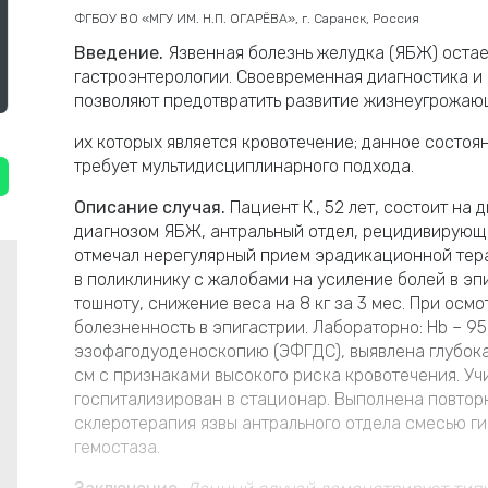
ФГБОУ ВО «МГУ ИМ. Н.П. ОГАРЁВА», г. Саранск, Россия
Введение.
Язвенная болезнь желудка (ЯБЖ) остае
гастроэнтерологии. Своевременная диагностика и 
позволяют предотвратить развитие жизнеугрожаю
их которых является кровотечение; данное состоя
требует мультидисциплинарного подхода.
Описание случая.
Пациент К., 52 лет, состоит на
диагнозом ЯБЖ, антральный отдел, рецидивирующе
отмечал нерегулярный прием эрадикационной тера
в поликлинику с жалобами на усиление болей в эпи
тошноту, снижение веса на 8 кг за 3 мес. При осмо
болезненность в эпигастрии. Лабораторно: Hb – 95 
эзофагодуоденоскопию (ЭФГДС), выявлена глубокая
см с признаками высокого риска кровотечения. Уч
госпитализирован в стационар. Выполнена повтор
склеротерапия язвы антрального отдела смесью г
гемостаза.