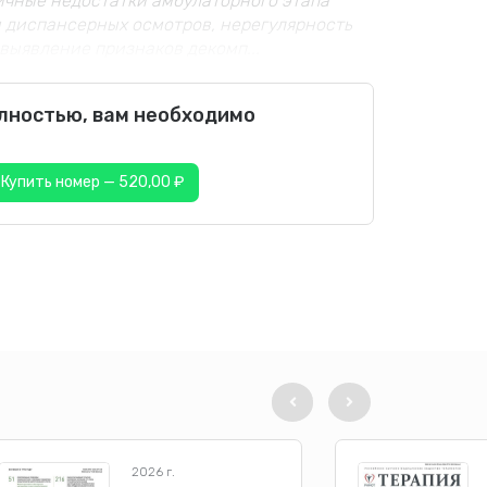
чные недостатки амбулаторного этапа
 диспансерных осмотров, нерегулярность
ыявление признаков декомп...
олностью, вам необходимо
Купить номер — 520,00 ₽
2026 г.