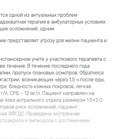
тся одной из актуальных проблем
адекватная терапия в амбулаторных условиях
щих осложнений, одним
ние представляет угрозу для жизни пациента и
 диспансерном учете у участкового терапевта с
е течение. В течение последнего года
пии, пропуск плановых осмотров. Обратился
гастрии, возникающих через 1,5 ч после еды,
тре: бледность кожных покровов, легкая
г/л, СРБ – 12 мг/л. Пациент направлен на
 язва антрального отдела размером 1,5×2,0
итывая риск осложнений, пациент
ная ЭФГДС. Проведена экстренная
истоакрила и липиодола с достижением