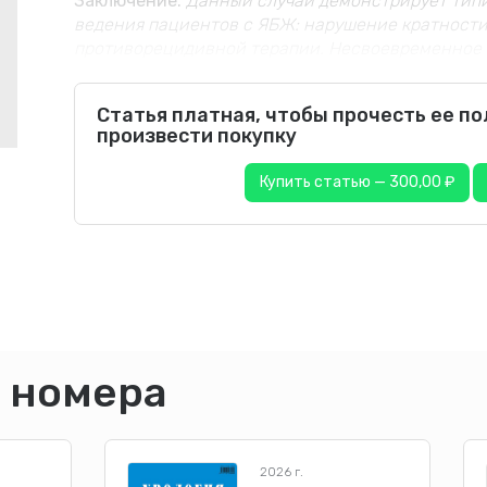
Заключение.
Данный случай демонстрирует типи
ведения пациентов с ЯБЖ: нарушение кратности
противорецидивной терапии. Несвоевременное в
Статья платная, чтобы прочесть ее п
произвести покупку
Купить статью — 300,00 ₽
 номера
2026 г.