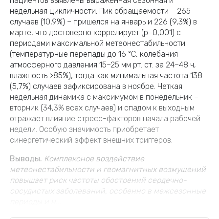
пациентов выявлены выраженная сезонная и
недельная цикличности. Пик обращаемости – 265
случаев (10,9%) – пришелся на январь и 226 (9,3%) в
марте, что достоверно коррелирует (p=0,001) с
периодами максимальной метеонестабильности
(температурные перепады до 16 °С, колебания
атмосферного давления 15–25 мм рт. ст. за 24–48 ч,
влажность >85%), тогда как минимальная частота 138
(5,7%) случаев зафиксирована в ноябре. Четкая
недельная динамика с максимумом в понедельник –
вторник (34,3% всех случаев) и спадом к выходным
отражает влияние стресс-факторов начала рабочей
недели. Особую значимость приобретает
синергетический эффект внешних триггеров.
Выводы.
Комплексное воздействие
метеонестабильности и геомагнитных возмущений
повышает риск частоты обострений сердечно-
сосудистых заболеваний, особенно
в межсезонные
периоды и н...