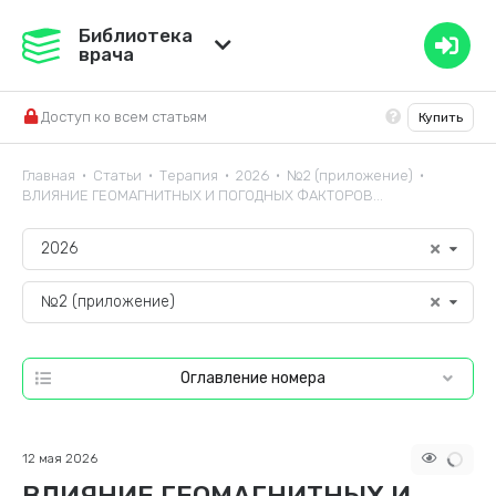
Медвестник
Библиотека
врача
База знаний
Доступ ко всем статьям
Купить
Справочник ЛС
Главная
Статьи
Терапия
2026
№2 (приложение)
•
•
•
•
•
ВЛИЯНИЕ ГЕОМАГНИТНЫХ И ПОГОДНЫХ ФАКТОРОВ...
2026
№2 (приложение)
Оглавление номера
12 мая 2026
ВЛИЯНИЕ ГЕОМАГНИТНЫХ И