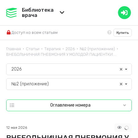
Медвестник
Библиотека
врача
База знаний
Доступ ко всем статьям
Купить
Справочник ЛС
Главная
Статьи
Терапия
2026
№2 (приложение)
•
•
•
•
•
ВНЕБОЛЬНИЧНАЯ ПНЕВМОНИЯ У МОЛОДОЙ ПАЦИЕНТКИ:...
2026
№2 (приложение)
Оглавление номера
12 мая 2026
ВНЕБОЛЬНИЧНАЯ ПНЕВМОНИЯ У