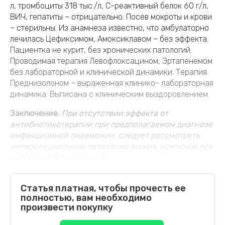
л, тромбоциты 318 тыс./л, С-реактивный белок 60 г/л,
ВИЧ, гепатиты – отрицательно. Посев мокроты и крови
– стерильны. Из анамнеза известно, что амбулаторно
лечилась Цефиксимом, Амоксиклавом – без эффекта.
Пациентка не курит, без хронических патологий.
Проводимая терапия Левофлоксацином, Эртапенемом
без лабораторной и клинической динамики. Терапия
Преднизолоном – выраженная клинико- лабораторная
динамика. Выписана с клиническим выздоровлением.
Заключение.
При отсутствии эффекта от
антибиотикотерапии при предполагаемом диагнозе
инфекционной пневмонии, следует рассмотреть
интерстициальную патологию легких, исключив все
известные этиологическ...
Статья платная, чтобы прочесть ее
полностью, вам необходимо
произвести покупку