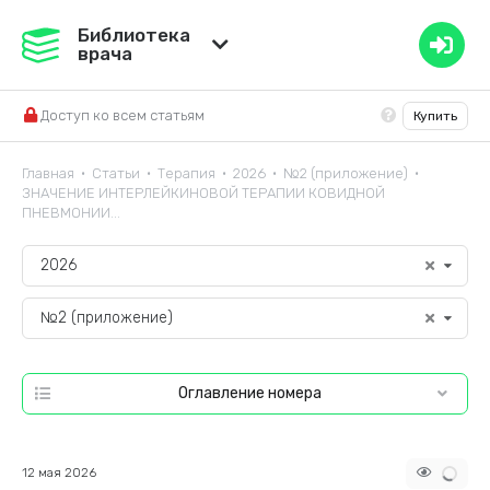
Медвестник
Библиотека
врача
База знаний
Доступ ко всем статьям
Купить
Справочник ЛС
Главная
Статьи
Терапия
2026
№2 (приложение)
•
•
•
•
•
ЗНАЧЕНИЕ ИНТЕРЛЕЙКИНОВОЙ ТЕРАПИИ КОВИДНОЙ
ПНЕВМОНИИ...
2026
№2 (приложение)
Оглавление номера
12 мая 2026