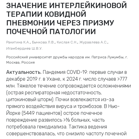
ЗНАЧЕНИЕ ИНТЕРЛЕЙКИНОВОЙ
ТЕРАПИИ КОВИДНОЙ
ПНЕВМОНИИ ЧЕРЕЗ ПРИЗМУ
ПОЧЕЧНОЙ ПАТОЛОГИИ
,
,
,
,
Ракитина К.А.
Бычкова Л.В.
Кислая С.Н.
Журавлева А.С.
Игамбердиев Ш.В.У.
Российский университет дружбы народов им. Патриса Лумумбы, г.
Москва, Россия
Актуальность.
Пандемия COVID-19: первые случаи в
декабре 2019 г. в Ухане, к 2024 г. число случаев >777
млн. Тяжелое течение сопровождается осложнениями
(острая респираторная недостаточность,
цитокиновый шторм). Почки вовлекаются из-за
прямого воздействия вируса и тромбозов. В Нью-
Йорке (5449 пациентов) острое почечное
повреждение развилось >⅓ больных, часть
потребовала гемодиализа. Тактика ведения
совершенствовалась, что снизило частоту почечной