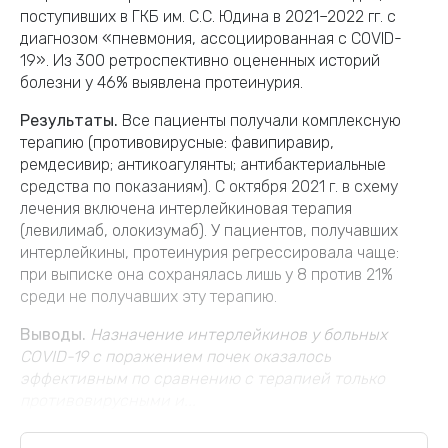
поступивших в ГКБ им. С.С. Юдина в 2021–2022 гг. с
диагнозом «пневмония, ассоциированная с COVID-
19». Из 300 ретроспективно оцененных историй
болезни у 46% выявлена протеинурия.
Результаты.
Все пациенты получали комплексную
терапию (противовирусные: фавипиравир,
ремдесивир; антикоагулянты; антибактериальные
средства по показаниям). С октября 2021 г. в схему
лечения включена интерлейкиновая терапия
(левилимаб, олокизумаб). У пациентов, получавших
интерлейкины, протеинурия регрессировала чаще:
при выписке она сохранялась лишь у 8 против 21%
среди не получавших эту терапию.
Выводы.
Назначение интерлейкинов у больных
COVID-19 с поражением почек оказалось
эффективным по сравнению с терапией только
противовирусными и...