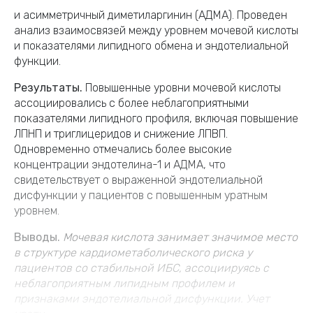
и асимметричный диметиларгинин (АДМА). Проведен
анализ взаимосвязей между уровнем мочевой кислоты
и показателями липидного обмена и эндотелиальной
функции.
Результаты.
Повышенные уровни мочевой кислоты
ассоциировались с более неблагоприятными
показателями липидного профиля, включая повышение
ЛПНП и триглицеридов и снижение ЛПВП.
Одновременно отмечались более высокие
концентрации эндотелина-1 и АДМА, что
свидетельствует о выраженной эндотелиальной
дисфункции у пациентов с повышенным уратным
уровнем.
Выводы.
Мочевая кислота занимает значимое место
в структуре кардиометаболического риска у
пациентов со стабильной ИБС, ассоциируясь с
неблагоприятным липидным профилем и
признаками эндотелиальной дисфункции. Учет