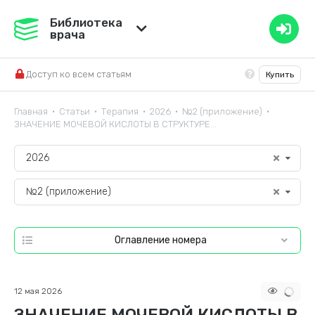
Медвестник
Библиотека
врача
База знаний
Доступ ко всем статьям
Купить
Справочник ЛС
Главная
Статьи
Терапия
2026
№2 (приложение)
•
•
•
•
•
ЗНАЧЕНИЕ МОЧЕВОЙ КИСЛОТЫ В СТРУКТУРЕ...
2026
№2 (приложение)
Оглавление номера
12 мая 2026
ЗНАЧЕНИЕ МОЧЕВОЙ КИСЛОТЫ В