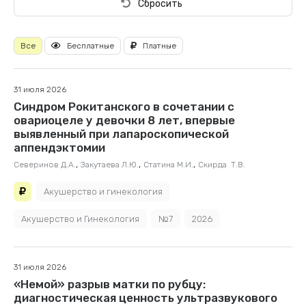
Сбросить
Все
Бесплатные
Платные
31 июля 2026
Синдром Рокитанского в сочетании с
овариоцеле у девочки 8 лет, впервые
выявленный при лапароскопической
аппендэктомии
,
,
,
Северинов Д.А.
Закутаева Л.Ю.
Статина М.И.
Скирда Т.В.
Акушерство и гинекология
Акушерство и Гинекология
№7
2026
31 июля 2026
«Немой» разрыв матки по рубцу:
диагностическая ценность ультразвукового