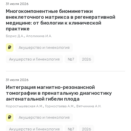
31 июля 2026
Многокомпонентные биомиметики
внеклеточного матрикса в регенеративной
медицине: от биологии к клинической
практике
,
Борис Д.А.
Аполихина И.А.
Акушерство и гинекология
Акушерство и Гинекология
№7
2026
31 июля 2026
Интеграция магнитно-резонансной
томографии в пренатальную диагностику
антенатальной гибели плода
,
,
Коростышевская А.М.
Горностаева А.М.
Вятчинина А.Н.
Акушерство и гинекология
Акушерство и Гинекология
№7
2026