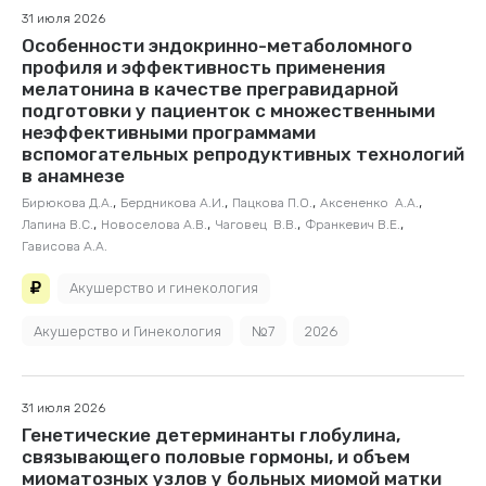
31 июля 2026
Особенности эндокринно-метаболомного
профиля и эффективность применения
мелатонина в качестве прегравидарной
подготовки у пациенток с множественными
неэффективными программами
вспомогательных репродуктивных технологий
в анамнезе
,
,
,
,
Бирюкова Д.А.
Бердникова А.И.
Пацкова П.О.
Аксененко А.А.
,
,
,
,
Лапина В.С.
Новоселова А.В.
Чаговец В.В.
Франкевич В.Е.
Гависова А.А.
Акушерство и гинекология
Акушерство и Гинекология
№7
2026
31 июля 2026
Генетические детерминанты глобулина,
связывающего половые гормоны, и объем
миоматозных узлов у больных миомой матки