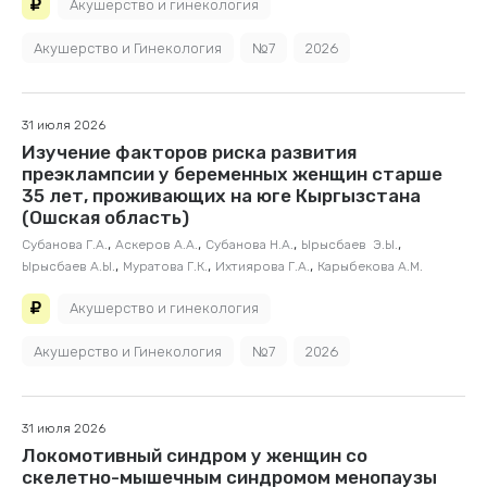
Акушерство и гинекология
Акушерство и Гинекология
№7
2026
31 июля 2026
Изучение факторов риска развития
преэклампсии у беременных женщин старше
35 лет, проживающих на юге Кыргызстана
(Ошская область)
,
,
,
,
Субанова Г.А.
Аскеров А.А.
Субанова Н.А.
Ырысбаев Э.Ы.
,
,
,
Ырысбаев А.Ы.
Муратова Г.К.
Ихтиярова Г.А.
Карыбекова А.М.
Акушерство и гинекология
Акушерство и Гинекология
№7
2026
31 июля 2026
Локомотивный синдром у женщин со
скелетно-мышечным синдромом менопаузы