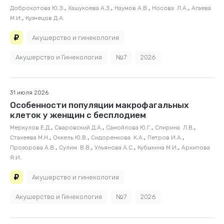
,
,
,
,
Доброхотова Ю.Э.
Хашукоева А.З.
Наумов А.В.
Носова Л.А.
Агаева
,
М.И.
Кузнецов Д.А.
Акушерство и гинекология
Акушерство и Гинекология
№7
2026
31 июля 2026
Особенности популяции макрофагальных
клеток у женщин с бесплодием
,
,
,
,
Меркулов Е.Д.
Сваровский Д.А.
Самойлова Ю.Г.
Спирина Л.В.
,
,
,
,
Стахеева М.Н.
Оккель Ю.В.
Cидоренкова К.А.
Петров И.А.
,
,
,
,
Прозорова А.В.
Сулим В.В.
Ульянова А.С.
Кубыкина М.И.
Архипова
Я.И.
Акушерство и гинекология
Акушерство и Гинекология
№7
2026