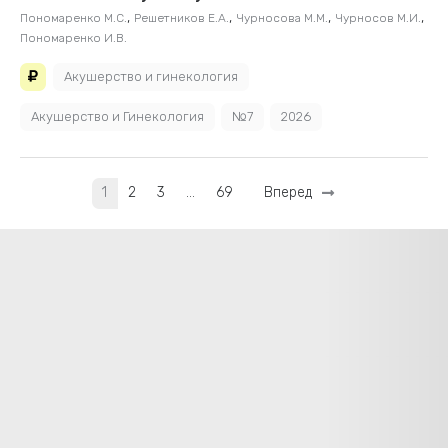
,
,
,
,
Пономаренко М.С.
Решетников Е.А.
Чурносова М.М.
Чурносов М.И.
Пономаренко И.В.
Акушерство и гинекология
Акушерство и Гинекология
№7
2026
1
2
3
…
69
Вперед