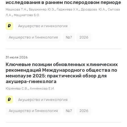
исследования в раннем послеродовом периоде
,
,
,
,
Машкова Т.Н.
Баушкинер Ю.Э.
Гаджиева У.Х.
Дроздова Ю.А.
Сытова
,
Л.А.
Мацукатова Б.О.
Акушерство и гинекология
Акушерство и Гинекология
№7
2026
31 июля 2026
Ключевые позиции обновленных клинических
рекомендаций Международного общества по
менопаузе 2025: практический обзор для
акушера-гинеколога
,
Юренева С.В.
Анненкова Е.И.
Акушерство и гинекология
Акушерство и Гинекология
№7
2026