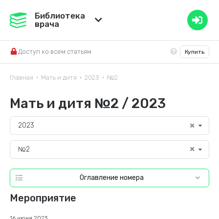
Медвестник
Библиотека
врача
База знаний
Доступ ко всем статьям
Купить
Справочник ЛС
Главная
Мать и дитя
2023
№2
•
•
•
Мать и дитя №2 / 2023
2023
№2
Оглавление номера
Мероприятие
16 июня 2023