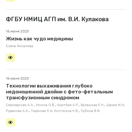
ФГБУ НМИЦ АГП им. В.И. Кулакова
16 июня 2023
Жизнь как чудо медицины
Елена Яковлева
16 июня 2023
Технологии выхаживания глубоко
недоношенной двойни с фето-фетальным
трансфузионным синдромом
,
,
,
,
,
Семизарова А.А.
Ионов О.В.
Киртбая А.Р.
Балашова Е.Н.
Шакая М.Н
,
,
,
Рудакова А.А.
Гладкова К.А
Костюков К.В.
Зубков В.В.