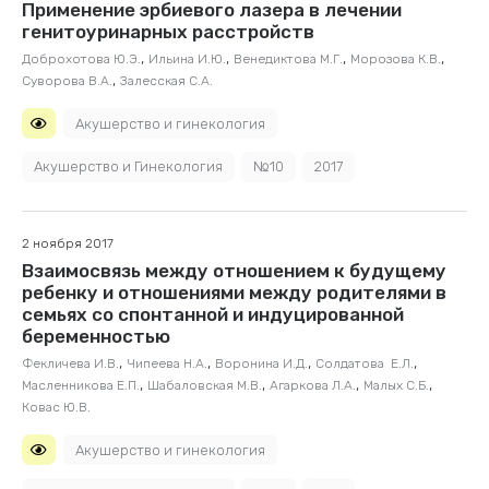
Применение эрбиевого лазера в лечении
генитоуринарных расстройств
,
,
,
,
Доброхотова Ю.Э.
Ильина И.Ю.
Венедиктова М.Г.
Морозова К.В.
,
Суворова В.А.
Залесская С.А.
Акушерство и гинекология
Акушерство и Гинекология
№10
2017
2 ноября 2017
Взаимосвязь между отношением к будущему
ребенку и отношениями между родителями в
семьях со спонтанной и индуцированной
беременностью
,
,
,
,
Фекличева И.В.
Чипеева Н.А.
Воронина И.Д.
Солдатова Е.Л.
,
,
,
,
Масленникова Е.П.
Шабаловская М.В.
Агаркова Л.А.
Малых С.Б.
Ковас Ю.В.
Акушерство и гинекология