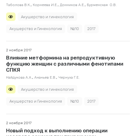
,
,
,
Таболова В.К.
Корнеева И.Е.
Донников А.Е.
Бурменская О.В.
Акушерство и гинекология
Акушерство и Гинекология
№10
2017
2 ноября 2017
Влияние метформина на репродуктивную
функцию женщин с различными фенотипами
СПКЯ
,
,
Найдукова А.А.
Ананьев Е.В.
Чернуха Г.Е.
Акушерство и гинекология
Акушерство и Гинекология
№10
2017
2 ноября 2017
Новый подход к выполнению операции