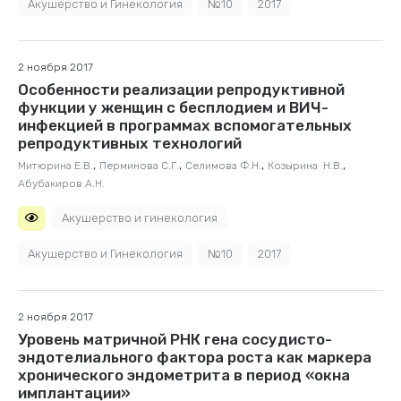
Акушерство и Гинекология
№10
2017
2 ноября 2017
Особенности реализации репродуктивной
функции у женщин с бесплодием и ВИЧ-
инфекцией в программах вспомогательных
репродуктивных технологий
,
,
,
,
Митюрина Е.В.
Перминова С.Г.
Селимова Ф.Н.
Козырина Н.В.
Абубакиров А.Н.
Акушерство и гинекология
Акушерство и Гинекология
№10
2017
2 ноября 2017
Уровень матричной РНК гена сосудисто-
эндотелиального фактора роста как маркера
хронического эндометрита в период «окна
имплантации»