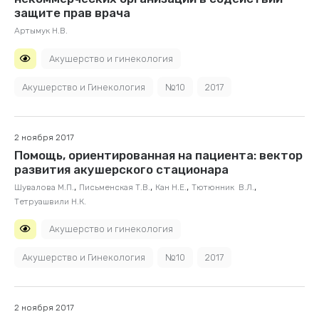
защите прав врача
Артымук Н.В.
Акушерство и гинекология
Акушерство и Гинекология
№10
2017
2 ноября 2017
Помощь, ориентированная на пациента: вектор
развития акушерского стационара
,
,
,
,
Шувалова М.П.
Письменская Т.В.
Кан Н.Е.
Тютюнник В.Л.
Тетруашвили Н.К.
Акушерство и гинекология
Акушерство и Гинекология
№10
2017
2 ноября 2017