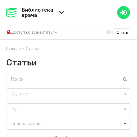
Медвестник
Библиотека
врача
База знаний
Доступ ко всем статьям
Купить
Справочник ЛС
Главная
Статьи
•
Статьи
Издание
Год
Специализация