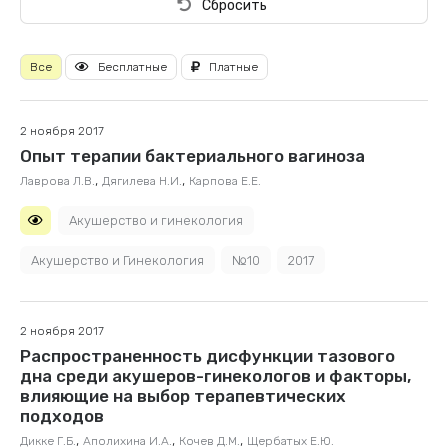
Сбросить
Все
Бесплатные
Платные
2 ноября 2017
Опыт терапии бактериального вагиноза
,
,
Лаврова Л.В.
Дягилева Н.И.
Карпова Е.Е.
Акушерство и гинекология
Акушерство и Гинекология
№10
2017
2 ноября 2017
Распространенность дисфункции тазового
дна среди акушеров-гинекологов и факторы,
влияющие на выбор терапевтических
подходов
,
,
,
Дикке Г.Б.
Аполихина И.А.
Кочев Д.М.
Щербатых Е.Ю.