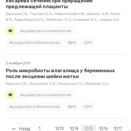
кесарева сечения при приращении
предлежащей плаценты
,
,
,
,
Баринов С.В.
Тирская Ю.И.
Медянникова И.В.
Шамина И.В.
Ралко
,
,
,
,
В.В.
Раздобедина И.Н.
Гребенюк О.А.
Ковалева Ю.А.
Шавкун И.А.
Акушерство и гинекология
Акушерство и Гинекология
№10
2017
2 ноября 2017
Роль микробиоты влагалища у беременных
после эксцизии шейки матки
,
,
,
Манухин И.Б.
Фириченко С.В.
Микаилова Л.У.
Мынбаев О.А.
Акушерство и гинекология
Акушерство и Гинекология
№10
2017
Назад
1
…
1073
1074
1075
1076
1077
…