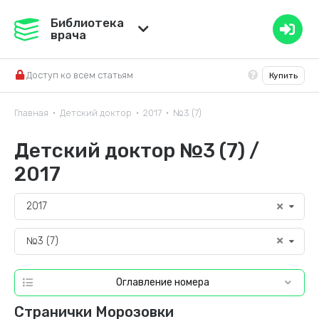
Медвестник
Библиотека
врача
База знаний
Доступ ко всем статьям
Купить
Справочник ЛС
Главная
Детский доктор
2017
№3 (7)
•
•
•
Детский доктор №3 (7) /
2017
2017
№3 (7)
Оглавление номера
Странички Морозовки