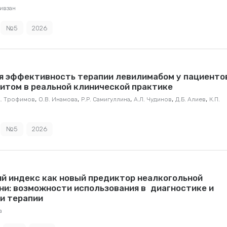
Ливзан
№5
2026
я эффективность терапии левилимабом у пациенто
итом в реальной клинической практике
,
,
,
,
,
А. Трофимов
О.В. Инамова
Р.Р. Самигуллина
А.Л. Чудинов
Д.Б. Алиев
К.П.
№5
2026
й индекс как новый предиктор неалкогольной
ни: возможности использования в диагностике и
и терапии
а