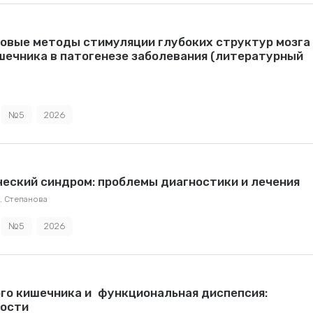
новые методы стимуляции глубоких структур мозга
шечника в патогенезе заболевания (литературный
№5
2026
еский синдром: проблемы диагностики и лечения
В. Степанова
№5
2026
го кишечника и функциональная диспепсия:
ности