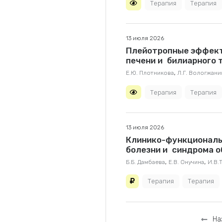
Терапия
Терапия
13 июля 2026
Плейотропные эффект
печени и билиарного 
,
Е.Ю. Плотникова
Л.Г. Вологжани
Терапия
Терапия
13 июля 2026
Клинико-функциональ
болезни и синдрома о
,
,
Б.Б. Дамбаева
Е.В. Онучина
И.В.
Терапия
Терапия
На