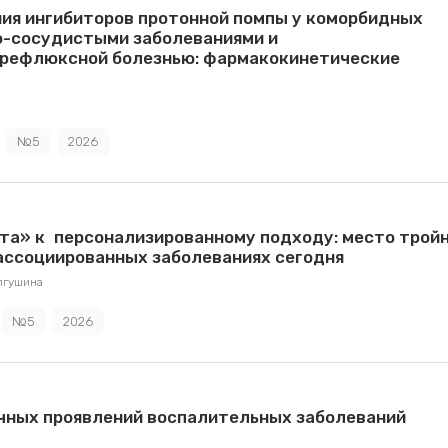
ия ингибиторов протонной помпы у коморбидных
о-сосудистыми заболеваниями и
 рефлюксной болезнью: фармакокинетические
№5
2026
та» к персонализированному подходу: место трой
i-ассоциированных заболеваниях сегодня
лгушина
№5
2026
чных проявлений воспалительных заболеваний