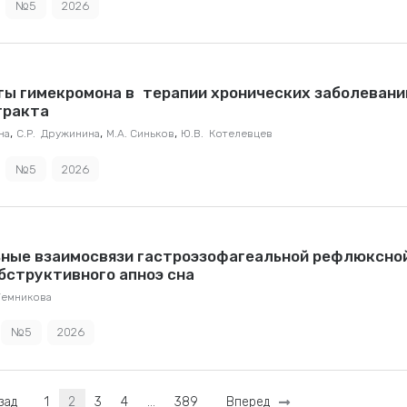
№5
2026
ы гимекромона в терапии хронических заболевани
тракта
,
,
,
на
С.Р. Дружинина
М.А. Синьков
Ю.В. Котелевцев
№5
2026
ные взаимосвязи гастроэзофагеальной рефлюксно
бструктивного апноэ сна
Темникова
№5
2026
зад
1
2
3
4
…
389
Вперед