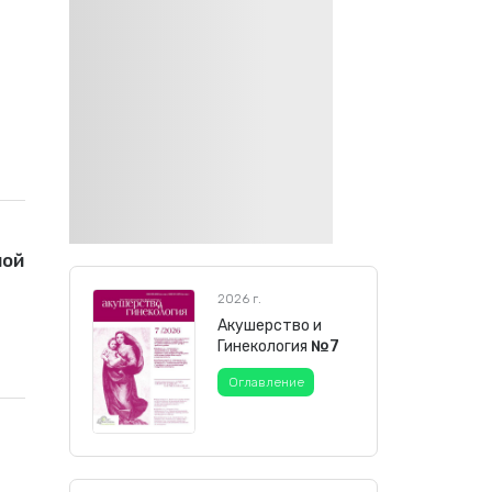
ной
2026 г.
Акушерство и
Гинекология
№7
Оглавление