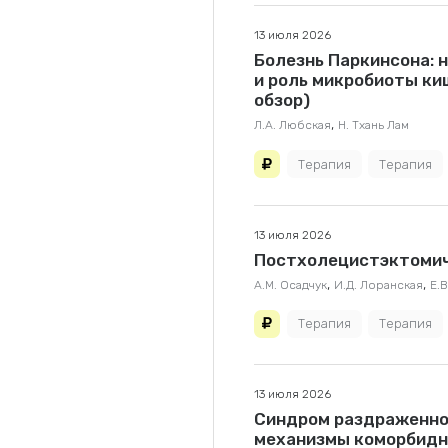
13 июля 2026
Болезнь Паркинсона: 
и роль микробиоты ки
обзор)
,
Л.А. Любская
Н. Тхань Лам
Терапия
Терапия
13 июля 2026
Постхолецистэктомич
,
,
А.М. Осадчук
И.Д. Лоранская
Е.
Терапия
Терапия
13 июля 2026
Синдром раздраженно
механизмы коморбид