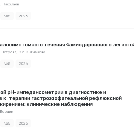
А. Николаев
№5
2026
алосимптомного течения «амиодаронового легкого
,
. Петрова
С.И. Кытманова
№5
2026
ой рН-импедансометрии в диагностике и
в к терапии гастроэзофагеальной рефлюксной
ожирением: клинические наблюдения
. Бордин
№5
2026