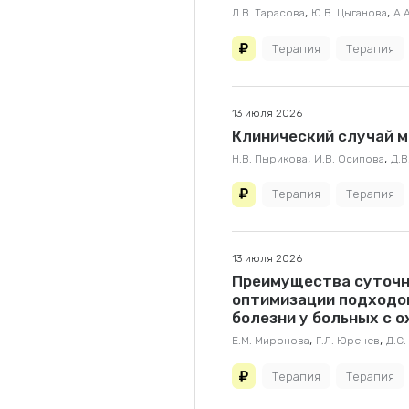
,
,
Л.В. Тарасова
Ю.В. Цыганова
А.
Терапия
Терапия
13 июля 2026
Клинический случай м
,
,
Н.В. Пырикова
И.В. Осипова
Д.В
Терапия
Терапия
13 июля 2026
Преимущества суточн
оптимизации подходо
болезни у больных с 
,
,
Е.М. Миронова
Г.Л. Юренев
Д.С
Терапия
Терапия