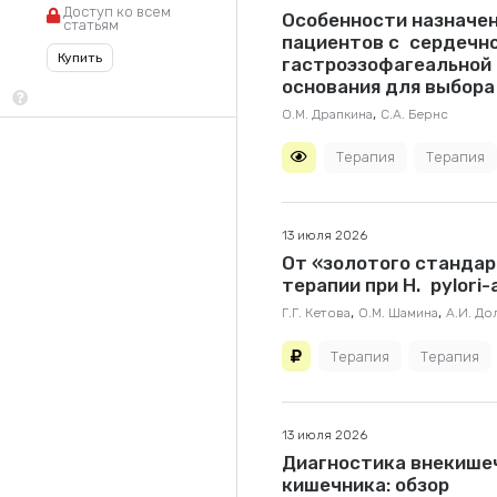
Доступ ко всем
Особенности назначен
статьям
пациентов с сердечн
Купить
гастроэзофагеальной
основания для выбора
,
О.М. Драпкина
С.А. Бернс
Терапия
Терапия
13 июля 2026
От «золотого стандар
терапии при H. pylor
,
,
Г.Г. Кетова
О.М. Шамина
А.И. До
Терапия
Терапия
13 июля 2026
Диагностика внекише
кишечника: обзор