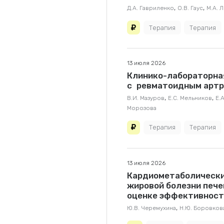
,
,
Д.А. Гавриленко
О.В. Гаус
М.А. 
Терапия
Терапия
13 июля 2026
Клинико-лабораторна
с ревматоидным артр
,
,
В.И. Мазуров
Е.С. Мельников
Е.
Морозова
Терапия
Терапия
13 июля 2026
Кардиометаболически
жировой болезни пече
оценке эффективност
,
Ю.В. Черемухина
Н.Ю. Боровков