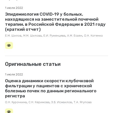
1 июля 2022
Эпидемиология COVID-19 у больных,
находящихся на заместительной почечной
терапии, в Российской Федерации в 2021 году
(краткий отчет)
,
,
,
,
Е.М. Шилов
М.М. Шилова
Е.И. Румянцева
А.М. Есаян
О.Н. Котенко
Оригинальные статьи
1 июля 2022
Оценка динамики скорости клубочковой
фильтрации у пациентов с хронической
болезнью почек по данным регионального
регистра
,
,
,
О.Н. Курочкина
С.Н. Керимова
З.Б. Исмаилов
Т.А. Ягупова