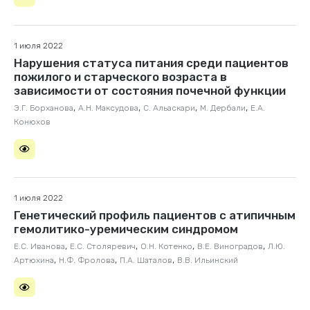
1 июля 2022
Нарушения статуса питания среди пациентов
пожилого и старческого возраста в
зависимости от состояния почечной функции
,
,
,
,
Э.Г. Борханова
А.Н. Максудова
С. Альаскари
М. Дербали
Е.А.
Конюхов
1 июля 2022
Генетический профиль пациентов с атипичным
гемолитико-уремическим синдромом
,
,
,
,
Е.С. Иванова
Е.С. Столяревич
О.Н. Котенко
В.Е. Виноградов
Л.Ю.
,
,
,
Артюхина
Н.Ф. Фролова
П.А. Шаталов
В.В. Ильинский