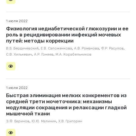
1 июля 2022
Физиология недиабетической глюкозурии и ее
роль в рецидивировании инфекций мочевых
путей: методы коррекции
,
,
,
,
В.Б. Бердичевский
Е.В. Сапоженкова
А.В. Романова
Ф.Р. Расулов
,
,
С.В. Хилькевич
А.Р. Гоняев
М.А. Корабельников
1 июля 2022
Быстрая элиминация мелких конкрементов из
средней трети мочеточника: механизмы
модуляции сокращения и релаксации гладкой
мышечной ткани
,
,
Э.Ф. Баринов
Ю.Ю. Малинин
Х.В. Григорян