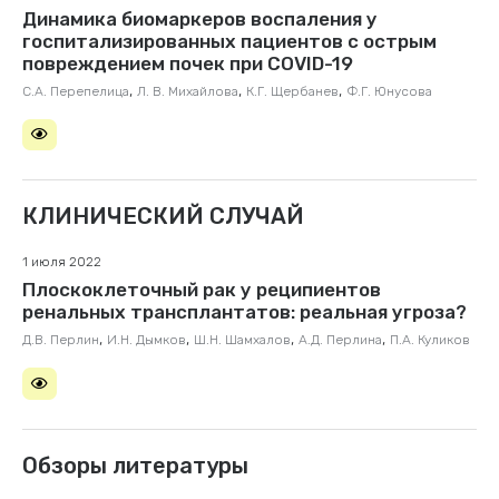
Динамика биомаркеров воспаления у
госпитализированных пациентов с острым
повреждением почек при COVID-19
,
,
,
С.А. Перепелица
Л. В. Михайлова
К.Г. Щербанев
Ф.Г. Юнусова
КЛИНИЧЕСКИЙ СЛУЧАЙ
1 июля 2022
Плоскоклеточный рак у реципиентов
ренальных трансплантатов: реальная угроза?
,
,
,
,
Д.В. Перлин
И.Н. Дымков
Ш.Н. Шамхалов
А.Д. Перлина
П.А. Куликов
Обзоры литературы