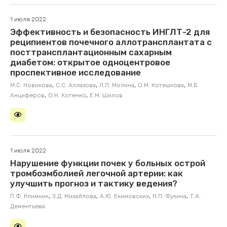
1 июля 2022
Эффективность и безопасность ИНГЛТ-2 для
реципиентов почечного аллотрансплантата с
посттрансплантационным сахарным
диабетом: открытое одноцентровое
проспективное исследование
,
,
,
,
М.С. Новикова
С.С. Аллазова
Л.П. Молина
О.М. Котешкова
М.Б.
,
,
Анциферов
О.Н. Котенко
Е.М. Шилов
1 июля 2022
Нарушение функции почек у больных острой
тромбоэмболией легочной артерии: как
улучшить прогноз и тактику ведения?
,
,
,
,
П.Ф. Климкин
З.Д. Михайлова
А.Ю. Екимовских
Н.П. Фукина
Т.А.
Дементьева