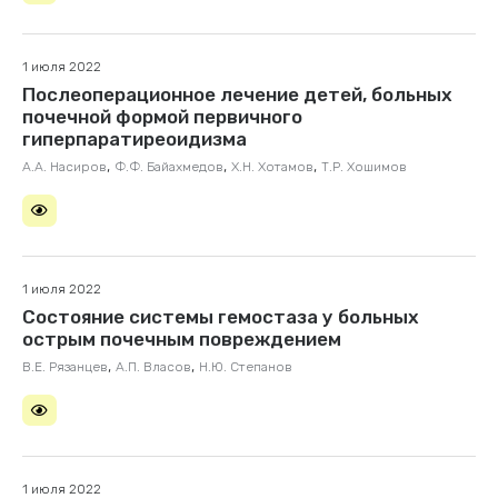
1 июля 2022
Послеоперационное лечение детей, больных
почечной формой первичного
гиперпаратиреоидизма
,
,
,
А.А. Насиров
Ф.Ф. Байахмедов
Х.Н. Хотамов
Т.Р. Хошимов
1 июля 2022
Состояние системы гемостаза у больных
острым почечным повреждением
,
,
В.Е. Рязанцев
А.П. Власов
Н.Ю. Степанов
1 июля 2022