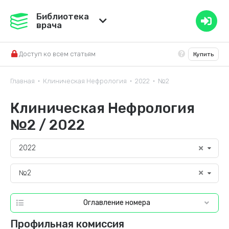
Медвестник
Библиотека
врача
База знаний
Доступ ко всем статьям
Купить
Справочник ЛС
Главная
Клиническая Нефрология
2022
№2
•
•
•
Клиническая Нефрология
№2 / 2022
2022
№2
Оглавление номера
Профильная комиссия