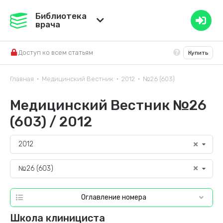
Медвестник
Библиотека
врача
База знаний
Доступ ко всем статьям
Купить
Справочник ЛС
Главная
Медицинский Вестник
2012
№26 (603)
•
•
•
Медицинский Вестник №26
(603) / 2012
2012
№26 (603)
Оглавление номера
Школа клинициста