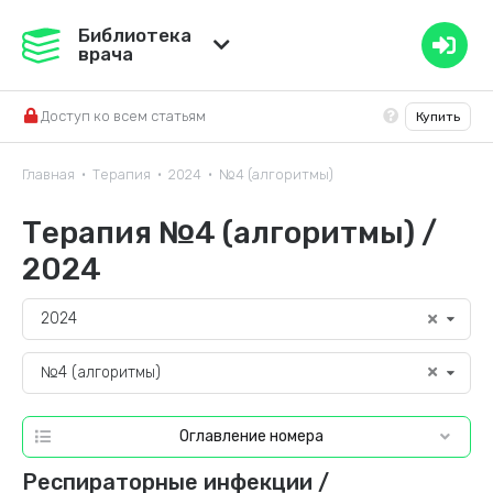
Медвестник
Библиотека
врача
База знаний
Доступ ко всем статьям
Купить
Справочник ЛС
Главная
Терапия
2024
№4 (алгоритмы)
•
•
•
Терапия №4 (алгоритмы) /
2024
2024
№4 (алгоритмы)
Оглавление номера
Респираторные инфекции /