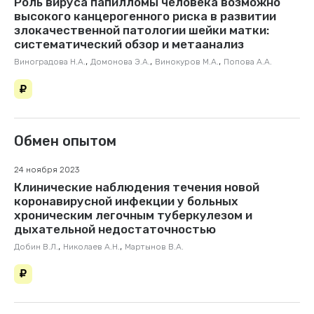
Роль вируса папилломы человека возможно
высокого канцерогенного риска в развитии
злокачественной патологии шейки матки:
систематический обзор и метаанализ
,
,
,
Виноградова Н.А.
Домонова Э.А.
Винокуров М.А.
Попова А.А.
Обмен опытом
24 ноября 2023
Клинические наблюдения течения новой
коронавирусной инфекции у больных
хроническим легочным туберкулезом и
дыхательной недостаточностью
,
,
Добин В.Л.
Николаев А.Н.
Мартынов В.А.