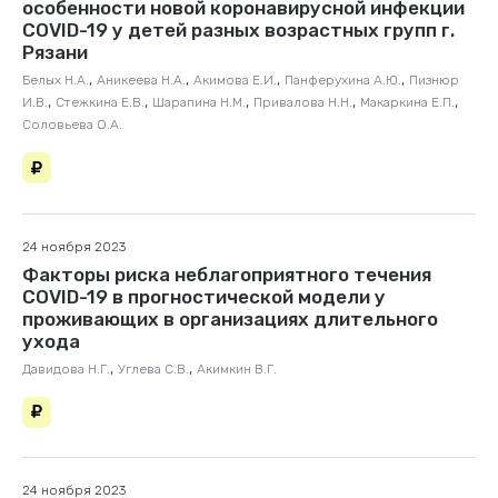
особенности новой коронавирусной инфекции
COVID-19 у детей разных возрастных групп г.
Рязани
,
,
,
,
Белых Н.А.
Аникеева Н.А.
Акимова Е.И.
Панферухина А.Ю.
Пизнюр
,
,
,
,
,
И.В.
Стежкина Е.В.
Шарапина Н.М.
Привалова Н.Н.
Макаркина Е.П.
Соловьева О.А.
24 ноября 2023
Факторы риска неблагоприятного течения
COVID-19 в прогностической модели у
проживающих в организациях длительного
ухода
,
,
Давидова Н.Г.
Углева С.В.
Акимкин В.Г.
24 ноября 2023