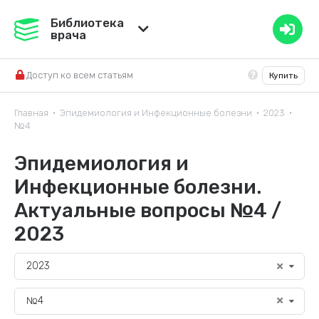
Медвестник
Библиотека
врача
База знаний
Доступ ко всем статьям
Купить
Справочник ЛС
Главная
Эпидемиология и Инфекционные болезни
2023
•
•
•
№4
Эпидемиология и
Инфекционные болезни.
Актуальные вопросы №4 /
2023
2023
№4