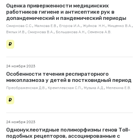
Оценка приверженности медицинских
работников гигиене и антисептике рук в
допандемический и пандемический периоды
,
,
,
,
,
Смирнова С.С.
Малкова Е.В.
Егоров И.А.
Жуйков Н.Н.
Мищенко В.А.
,
,
,
Вялых И.В.
Смирнова В.А.
Большакова А.Н.
Семенов А.В.
24 ноября 2023
Особенности течения респираторного
микоплазмоза у детей в постковидный период
,
,
,
Преображенская Д.В.
Кремплевская С.П.
Музыка А.Д.
Мелехина Е.В.
24 ноября 2023
Однонуклеотидные полиморфизмы генов Тоll-
подобных рецепторов, ассоциированные с