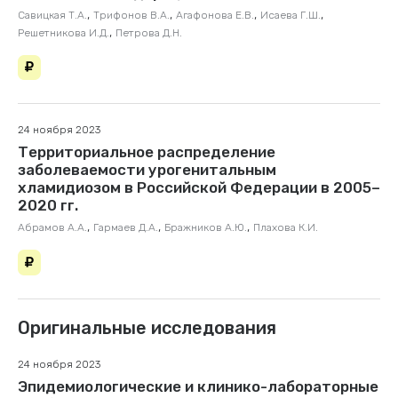
,
,
,
,
Савицкая Т.А.
Трифонов В.А.
Агафонова Е.В.
Исаева Г.Ш.
,
Решетникова И.Д.
Петрова Д.Н.
24 ноября 2023
Территориальное распределение
заболеваемости урогенитальным
хламидиозом в Российской Федерации в 2005–
2020 гг.
,
,
,
Абрамов А.А.
Гармаев Д.А.
Бражников А.Ю.
Плахова К.И.
Оригинальные исследования
24 ноября 2023
Эпидемиологические и клинико-лабораторные