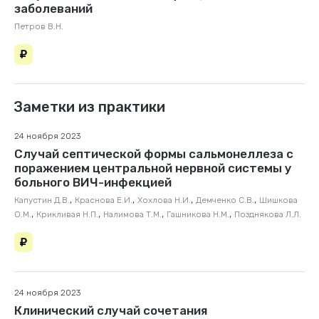
заболеваний
Петров В.Н.
Заметки из практики
24 ноября 2023
Случай септической формы сальмонеллеза с
поражением центральной нервной системы у
больного ВИЧ-инфекцией
,
,
,
,
Капустин Д.В.
Краснова Е.И.
Хохлова Н.И.
Демченко С.В.
Шишкова
,
,
,
,
О.М.
Крикливая Н.П.
Налимова Т.М.
Гашникова Н.М.
Позднякова Л.Л.
24 ноября 2023
Клинический случай сочетания