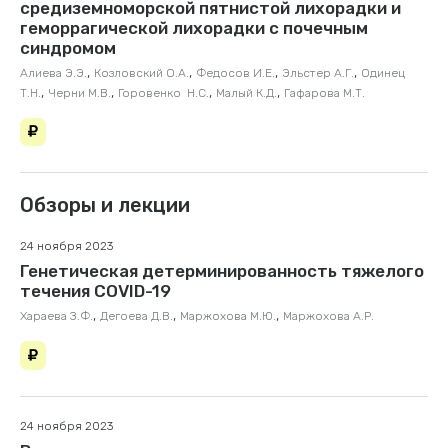
средиземноморской пятнистой лихорадки и
геморрагической лихорадки с почечным
синдромом
,
,
,
,
Алиева Э.Э.
Козловский О.А.
Федосов И.Е.
Эльстер А.Г.
Одинец
,
,
,
,
Т.Н.
Черни М.В.
Горовенко Н.С.
Малый К.Д.
Гафарова М.Т.
Обзоры и лекции
24 ноября 2023
Генетическая детерминированность тяжелого
течения COVID-19
,
,
,
Хараева З.Ф.
Дегоева Д.В.
Маржохова М.Ю.
Маржохова А.Р.
24 ноября 2023