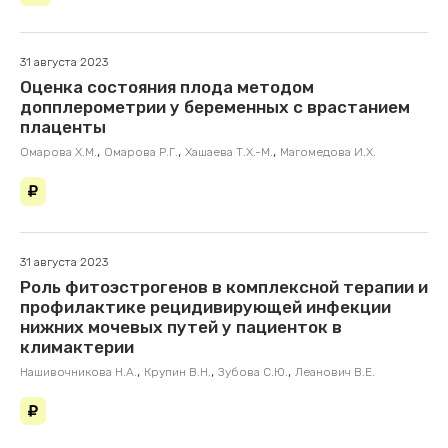
31 августа 2023
Оценка состояния плода методом
допплерометрии у беременных с врастанием
плаценты
,
,
,
Омарова Х.М.
Омарова Р.Г.
Хашаева Т.Х.-М.
Магомедова И.Х.
31 августа 2023
Роль фитоэстрогенов в комплексной терапии и
профилактике рецидивирующей инфекции
нижних мочевых путей у пациенток в
климактерии
,
,
,
Нашивочникова Н.А.
Крупин В.Н.
Зубова С.Ю.
Леанович В.Е.