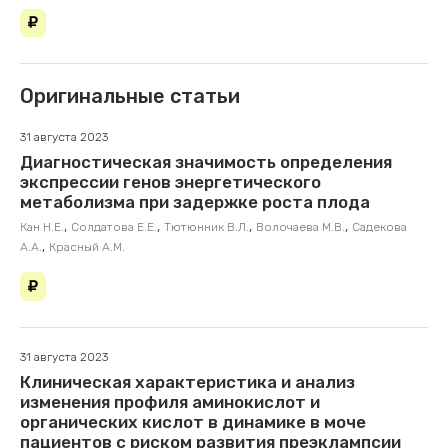
Оригинальные статьи
31 августа 2023
Диагностическая значимость определения
экспрессии генов энергетического
метаболизма при задержке роста плода
,
,
,
,
Кан Н.Е.
Солдатова Е.Е.
Тютюнник В.Л.
Волочаева М.В.
Садекова
,
А.А.
Красный А.М.
31 августа 2023
Клиническая характеристика и анализ
изменения профиля аминокислот и
органических кислот в динамике в моче
пациентов с риском развития преэклампсии