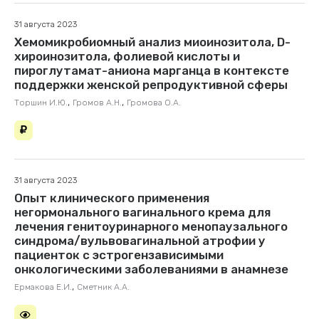
31 августа 2023
Хемомикробиомный анализ миоинозитола, D-
хироинозитола, фолиевой кислоты и
пироглутамат-аниона марганца в контексте
поддержки женской репродуктивной сферы
,
,
Торшин И.Ю.
Громов А.Н.
Громова О.А.
31 августа 2023
Опыт клинического применения
негормонального вагинального крема для
лечения генитоуринарного менопаузального
синдрома/вульвовагинальной атрофии у
пациенток с эстрогензависимыми
онкологическими заболеваниями в анамнезе
,
Ермакова Е.И.
Сметник А.А.