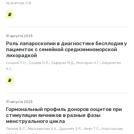
Кречетова Л.В.
31 августа 2023
Роль лапароскопии в диагностике бесплодия у
пациенток с семейной средиземноморской
лихорадкой
,
,
,
,
Соцкий П.О.
Соцкая О.Л.
Сафарян М.Д.
Мхитарян А.Г.
Айрапетян
А.С.
31 августа 2023
Гормональный профиль доноров ооцитов при
стимуляции яичников в разные фазы
менструального цикла
,
,
,
,
Лапина В.С.
Мартазанова Б.А.
Дуринян Э.Р.
Амян Т.С.
Королькова