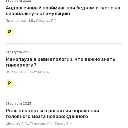
31 августа 2023
Андрогеновый прайминг при бедном ответе на
овариальную стимуляцию
,
Пшениснова И.В.
Яковлев П.П.
31 августа 2023
Менопауза в ревматологии: что важно знать
гинекологу?
,
Паневин Т.С.
Сметник А.А.
31 августа 2023
Роль плаценты в развитии поражений
головного мозга новорожденного
,
,
Щеголев А.И.
Туманова У.Н.
Серов В.Н.