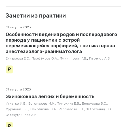
Заметки из практики
31 августа 2023
Особенности ведения родов и послеродового
периода у пациентки с острой
перемежающейся порфирией, тактика врача
анестезиолога-реаниматолога
,
,
,
Елизарова Е.С.
Парфёнова О.А.
Филиппович Г.В.
Пырегов А.В.
31 августа 2023
Эхинококкоз легких и беременность
,
,
,
,
Игнатко И.В.
Богомазова И.М.
Тимохина Е.В.
Белоусова В.С.
,
,
,
,
Муравина Е.Л.
Самойлова Ю.А.
Рассказова Т.В.
Зайратьянц Г.О.
Салахутдинова А.Н.