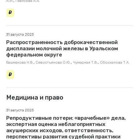
,
А.И.
Гависова А.А.
31 августа 2023
Распространенность доброкачественной
дисплазии молочной железы в Уральском
федеральном округе
,
,
,
Башмакова Н.В.
Севостьянова О.Ю.
Чумарная Т.В.
Обоскалова Т.А.
Медицина и право
31 августа 2023
Репродуктивные потери: «врачебные» дела,
экспертная оценка небла­гоприятных
акушерских исходов, ответственность,
перспективы развития судебной практики