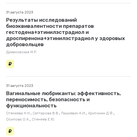
31 августа 2023
Результаты исследований
биоэквивалентности препаратов
гестодена+этинилэстрадиол и
дроспиренона+этинилэстрадиол у здоровых
добровольцев
Думановская М.Р.
31 августа 2023
Вагинальные любриканты: эффективность,
переносимость, безопасность и
функциональность
,
,
,
,
Стеняева Н.Н.
Саттарова В.В.
Пашкевич К.И.
Хритинин Д.Ф.
,
Осипова О.А.
Стеняев Е.Ю.