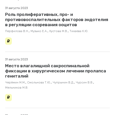
31 августа 2023
Роль пролиферативных, про- и
противовоспалительных факторов эндотелия
в регуляции созревания ооцитов
,
,
,
Перфилова В.Н.
Музыко Е.А.
Кустова М.В.
Тихаева К.Ю.
31 августа 2023
Место влагалищной сакроспинальной
фиксации в хирургическом лечении пролапса
гениталий
,
,
,
,
Черёмин М.М.
Смольнова Т.Ю.
Чупрынин В.Д.
Чурсин В.В.
Мельников М.В.