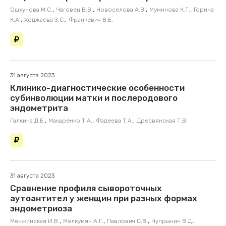
,
,
,
,
Ошхунова М.С.
Чаговец В.В.
Новоселова А.В.
Муминова К.Т.
Горина
,
,
К.А.
Ходжаева З.С.
Франкевич В.Е.
31 августа 2023
Клинико-диагностические особенности
субинволюции матки и послеродового
эндометрита
,
,
,
Галкина Д.Е.
Макаренко Т.А.
Фадеева Т.А.
Дресвянская Т.В.
31 августа 2023
Сравнение профиля сывороточных
аутоантител у женщин при разных формах
эндометриоза
,
,
,
,
Менжинская И.В.
Мелкумян А.Г.
Павлович С.В.
Чупрынин В.Д.