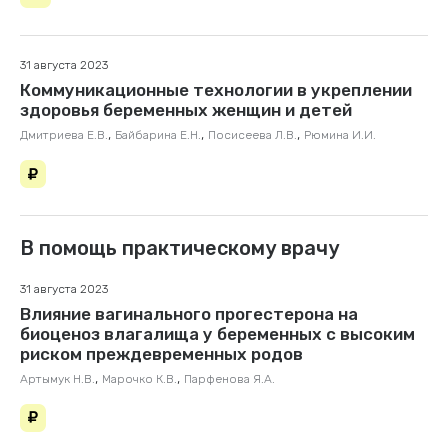
31 августа 2023
Коммуникационные технологии в укреп­лении
здоровья беременных женщин и детей
,
,
,
Дмитриева Е.В.
Байбарина Е.Н.
Посисеева Л.В.
Рюмина И.И.
В помощь практическому врачу
31 августа 2023
Влияние вагинального прогестерона на
биоценоз влагалища у беременных с высоким
риском преждевременных родов
,
,
Артымук Н.В.
Марочко К.В.
Парфенова Я.А.