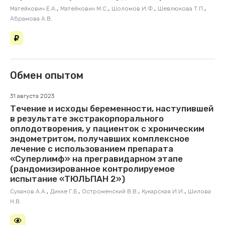
,
,
,
,
Матейкович Е.А.
Матейкович М.С.
Шоломов И.Ф.
Шевлюкова Т.П.
Абрамова А.В.
Обмен опытом
31 августа 2023
Течение и исходы беременности, наступившей
в результате экстракорпорального
оплодотворения, у пациенток с хроническим
эндометритом, получавших комплексное
лечение с использованием препарата
«Суперлимф» на прегравидарном этапе
(рандо­мизированное контролируемое
испытание «ТЮЛЬПАН 2»)
,
,
,
,
Суханов А.А.
Дикке Г.Б.
Остроменский В.В.
Кукарская И.И.
Шилова
Н.В.