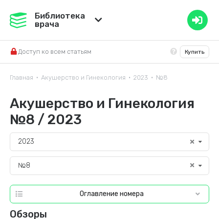
Медвестник
Библиотека
врача
База знаний
Доступ ко всем статьям
Купить
Справочник ЛС
Главная
Акушерство и Гинекология
2023
№8
•
•
•
Акушерство и Гинекология
№8 / 2023
2023
№8
Оглавление номера
Обзоры